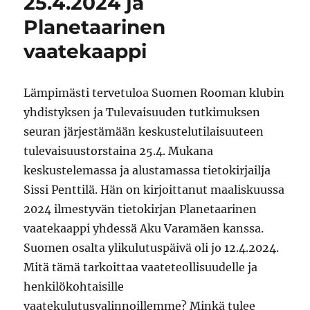
25.4.2024 ja
o
a
u
t
a
a
u
t
u
u
f
t
u
u
t
Planetaarinen
r
u
u
u
u
i
u
u
u
u
vaatekaappi
e
u
u
d
u
n
u
d
e
u
d
d
e
s
d
(
e
s
s
e
A
s
s
a
s
Lämpimästi tervetuloa Suomen Rooman klubin
v
s
a
i
s
a
a
i
k
a
u
i
k
k
i
yhdistyksen ja Tulevaisuuden tutkimuksen
t
k
k
u
k
u
k
u
n
k
seuran järjestämään keskustelutilaisuuteen
u
u
n
a
u
u
n
a
s
n
tulevaisuustorstaina 25.4. Mukana
u
a
s
s
a
d
s
s
a
s
keskustelemassa ja alustamassa tietokirjailja
e
s
a
)
s
s
a
)
a
Sissi Penttilä. Hän on kirjoittanut maaliskuussa
s
)
)
a
2024 ilmestyvän tietokirjan Planetaarinen
i
k
vaatekaappi yhdessä Aku Varamäen kanssa.
k
u
n
Suomen osalta ylikulutuspäivä oli jo 12.4.2024.
a
s
Mitä tämä tarkoittaa vaateteollisuudelle ja
s
a
henkilökohtaisille
)
vaatekulutusvalinnoillemme? Minkä tulee