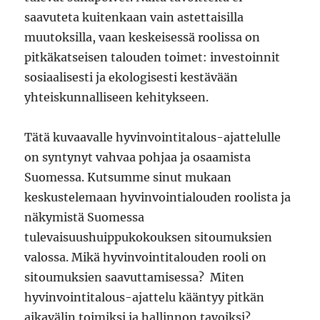
saavuteta kuitenkaan vain astettaisilla
muutoksilla, vaan keskeisessä roolissa on
pitkäkatseisen talouden toimet: investoinnit
sosiaalisesti ja ekologisesti kestävään
yhteiskunnalliseen kehitykseen.
Tätä kuvaavalle hyvinvointitalous-ajattelulle
on syntynyt vahvaa pohjaa ja osaamista
Suomessa. Kutsumme sinut mukaan
keskustelemaan hyvinvointialouden roolista ja
näkymistä Suomessa
tulevaisuushuippukokouksen sitoumuksien
valossa. Mikä hyvinvointitalouden rooli on
sitoumuksien saavuttamisessa? Miten
hyvinvointitalous-ajattelu kääntyy pitkän
aikavälin toimiksi ja hallinnon tavoiksi?