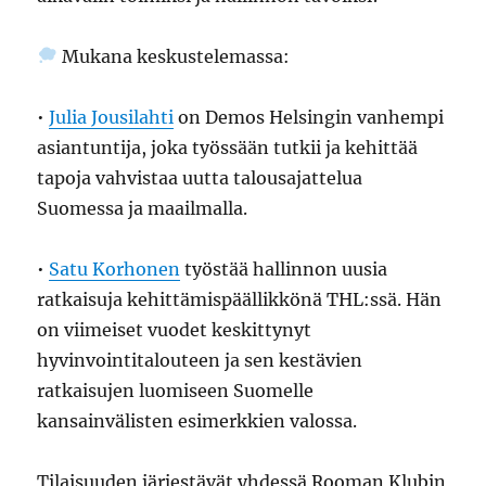
Mukana keskustelemassa:
•
Julia Jousilahti
on Demos Helsingin vanhempi
asiantuntija, joka työssään tutkii ja kehittää
tapoja vahvistaa uutta talousajattelua
Suomessa ja maailmalla.
•
Satu Korhonen
työstää hallinnon uusia
ratkaisuja kehittämispäällikkönä THL:ssä. Hän
on viimeiset vuodet keskittynyt
hyvinvointitalouteen ja sen kestävien
ratkaisujen luomiseen Suomelle
kansainvälisten esimerkkien valossa.
Tilaisuuden järjestävät yhdessä Rooman Klubin