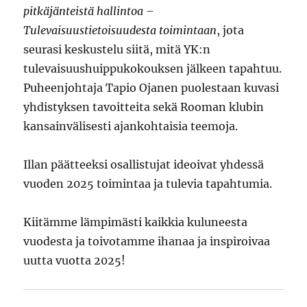
k
pitkäjänteistä hallintoa –
k
u
Tulevaisuustietoisuudesta toimintaan
, jota
n
a
seurasi keskustelu siitä, mitä YK:n
s
s
tulevaisuushuippukokouksen jälkeen tapahtuu.
a
)
Puheenjohtaja Tapio Ojanen puolestaan kuvasi
yhdistyksen tavoitteita sekä Rooman klubin
kansainvälisesti ajankohtaisia teemoja.
Illan päätteeksi osallistujat ideoivat yhdessä
vuoden 2025 toimintaa ja tulevia tapahtumia.
Kiitämme lämpimästi kaikkia kuluneesta
vuodesta ja toivotamme ihanaa ja inspiroivaa
uutta vuotta 2025!