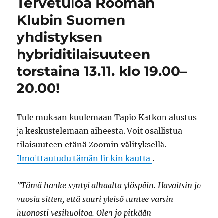
Tervetuloa Rooman
r
u
u
u
u
i
u
u
u
u
Klubin Suomen
e
u
u
d
u
n
u
d
e
u
d
d
e
s
d
yhdistyksen
(
e
s
s
e
A
s
s
a
s
v
s
a
i
s
hybriditilaisuuteen
a
a
i
k
a
u
i
k
k
i
torstaina 13.11. klo 19.00–
t
k
k
u
k
u
k
u
n
k
u
u
n
a
u
20.00!
u
n
a
s
n
u
a
s
s
a
d
s
s
a
s
e
s
a
)
s
s
a
)
a
Tule mukaan kuulemaan Tapio Katkon alustus
s
)
)
a
ja keskustelemaan aiheesta. Voit osallistua
i
k
tilaisuuteen etänä Zoomin välityksellä.
k
u
n
Ilmoittautudu tämän linkin kautta
.
a
s
s
a
”Tämä hanke syntyi alhaalta ylöspäin. Havaitsin jo
)
vuosia sitten, että suuri yleisö tuntee varsin
huonosti vesihuoltoa. Olen jo pitkään