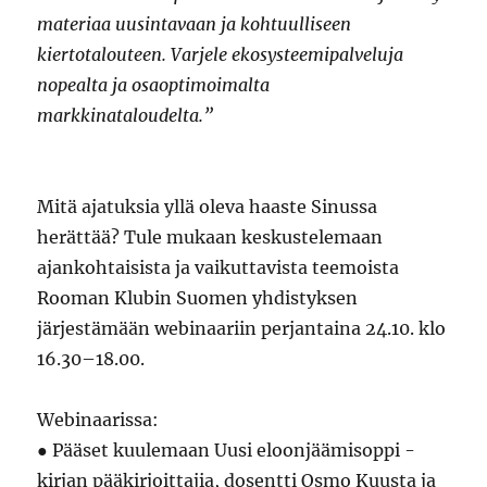
t
k
k
u
k
materiaa uusintavaan ja kohtuulliseen
u
k
u
n
k
u
u
n
a
u
kiertotalouteen. Varjele ekosysteemipalveluja
u
n
a
s
n
u
a
s
s
a
nopealta ja osaoptimoimalta
d
s
s
a
s
e
s
a
)
s
s
a
)
a
markkinataloudelta.”
s
)
)
a
i
k
k
u
Mitä ajatuksia yllä oleva haaste Sinussa
n
a
herättää? Tule mukaan keskustelemaan
s
s
ajankohtaisista ja vaikuttavista teemoista
a
)
Rooman Klubin Suomen yhdistyksen
järjestämään webinaariin perjantaina 24.10. klo
16.30–18.00.
Webinaarissa:
● Pääset kuulemaan Uusi eloonjäämisoppi -
kirjan pääkirjoittajia, dosentti Osmo Kuusta ja