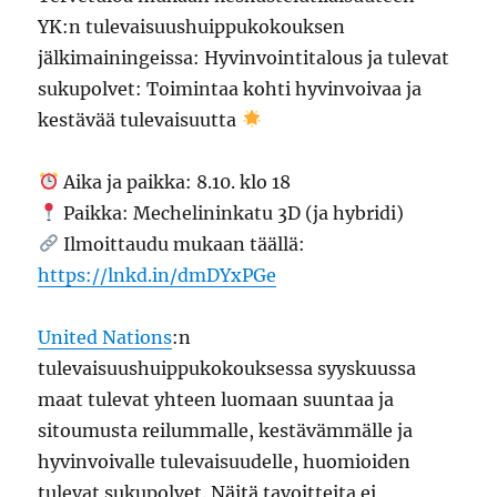
u
k
u
n
k
YK:n tulevaisuushuippukokouksen
u
u
n
a
u
u
n
a
s
n
jälkimainingeissa: Hyvinvointitalous ja tulevat
u
a
s
s
a
d
s
s
a
s
e
s
a
)
s
sukupolvet: Toimintaa kohti hyvinvoivaa ja
s
a
)
a
s
)
)
kestävää tulevaisuutta
a
i
k
k
Aika ja paikka: 8.10. klo 18
u
n
Paikka: Mechelininkatu 3D (ja hybridi)
a
s
Ilmoittaudu mukaan täällä:
s
a
https://lnkd.in/dmDYxPGe
)
United Nations
:n
tulevaisuushuippukokouksessa syyskuussa
maat tulevat yhteen luomaan suuntaa ja
sitoumusta reilummalle, kestävämmälle ja
hyvinvoivalle tulevaisuudelle, huomioiden
tulevat sukupolvet. Näitä tavoitteita ei