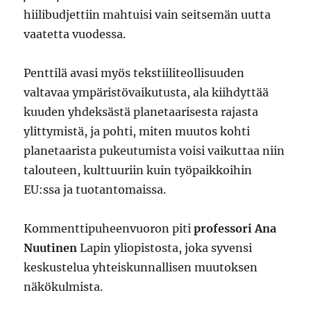
)
hiilibudjettiin mahtuisi vain seitsemän uutta
vaatetta vuodessa.
Penttilä avasi myös tekstiiliteollisuuden
valtavaa ympäristövaikutusta, ala kiihdyttää
kuuden yhdeksästä planetaarisesta rajasta
ylittymistä, ja pohti, miten muutos kohti
planetaarista pukeutumista voisi vaikuttaa niin
talouteen, kulttuuriin kuin työpaikkoihin
EU:ssa ja tuotantomaissa.
Kommenttipuheenvuoron piti
professori Ana
Nuutinen
Lapin yliopistosta, joka syvensi
keskustelua yhteiskunnallisen muutoksen
näkökulmista.