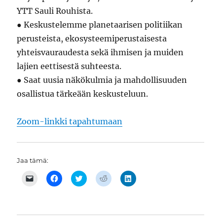
YTT Sauli Rouhista.
● Keskustelemme planetaarisen politiikan
perusteista, ekosysteemiperustaisesta
yhteisvauraudesta sekä ihmisen ja muiden
lajien eettisestä suhteesta.
● Saat uusia näkökulmia ja mahdollisuuden
osallistua tärkeään keskusteluun.
Zoom-linkki tapahtumaan
Jaa tämä:
C
J
J
J
J
l
a
a
a
a
i
a
a
a
a
c
F
T
R
L
k
a
w
e
i
t
c
i
d
n
o
e
t
d
k