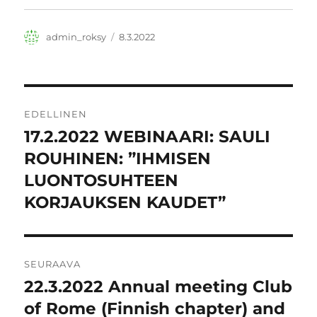
d
s
s
a
s
e
s
a
)
s
s
a
)
a
s
)
)
Kirjoittaja
Julkaistu
admin_roksy
8.3.2022
a
i
k
k
u
n
a
Artikkelien
s
EDELLINEN
s
a
selaus
17.2.2022 WEBINAARI: SAULI
)
Edellinen
artikkeli:
ROUHINEN: ”IHMISEN
LUONTOSUHTEEN
KORJAUKSEN KAUDET”
SEURAAVA
22.3.2022 Annual meeting Club
Seuraava
artikkeli:
of Rome (Finnish chapter) and