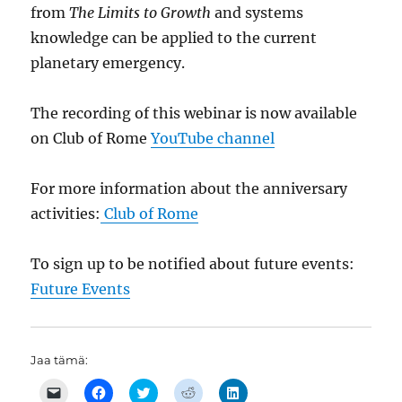
from
The Limits to Growth
and systems
knowledge can be applied to the current
planetary emergency.
The recording of this webinar is now available
on Club of Rome
YouTube channel
For more information about the anniversary
activities:
Club of Rome
To sign up to be notified about future events:
Future Events
Jaa tämä:
C
J
J
J
J
l
a
a
a
a