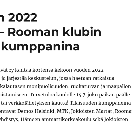
n 2022
– Rooman klubin
s kumppanina
ävät ry kantaa kortensa kekoon vuoden 2022
a järjestää keskustelun, jossa haetaan ratkaisua
kalautasen monipuolisuuden, ruokaturvan ja maapallon
stamiseen. Tervetuloa kuulolle 14.7. joko paikan päälle
n tai verkkolähetyksen kautta! Tilaisuuden kumppaneina
entavat Demos Helsinki, MTK, Jokioisten Martat, Room
hdistys, Hämeen ammattikorkeakoulu sekä Jokioisten