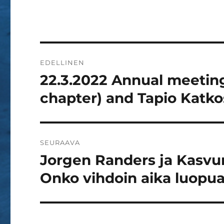
n
u
d
d
d
e
(
e
s
A
s
s
v
s
a
a
a
i
u
i
k
t
k
k
Artikkelien
u
k
u
u
u
n
EDELLINEN
u
n
a
selaus
u
a
s
22.3.2022 Annual meetin
Edellinen
d
s
s
e
s
a
artikkeli:
s
a
)
chapter) and Tapio Katko
s
)
a
i
k
k
u
n
SEURAAVA
a
s
Jorgen Randers ja Kasvun
Seuraava
s
a
artikkeli:
)
Onko vihdoin aika luopua