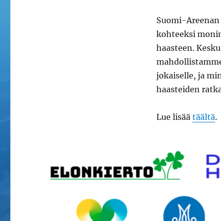
Suomi-Areenan k
kohteeksi monim
haasteen. Kesku
mahdollistamme 
jokaiselle, ja m
haasteiden ratk
Lue lisää
täältä
.