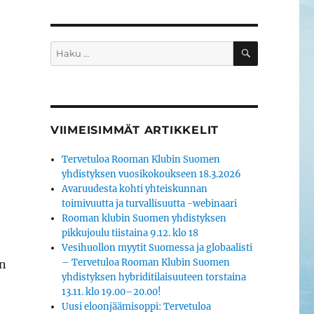
HAKU
Etsi:
VIIMEISIMMÄT ARTIKKELIT
Tervetuloa Rooman Klubin Suomen
yhdistyksen vuosikokoukseen 18.3.2026
Avaruudesta kohti yhteiskunnan
toimivuutta ja turvallisuutta -webinaari
Rooman klubin Suomen yhdistyksen
pikkujoulu tiistaina 9.12. klo 18
Vesihuollon myytit Suomessa ja globaalisti
– Tervetuloa Rooman Klubin Suomen
an
yhdistyksen hybriditilaisuuteen torstaina
13.11. klo 19.00–20.00!
Uusi eloonjäämisoppi: Tervetuloa