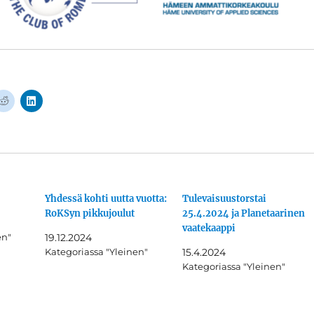
J
J
a
a
a
a
R
L
e
i
d
n
d
k
i
e
t
d
i
I
s
n
s
:
Yhdessä kohti uutta vuotta:
Tulevaisuustorstai
ä
s
RoKSyn pikkujoulut
25.4.2024 ja Planetaarinen
(
s
A
ä
vaatekaappi
v
(
en"
19.12.2024
a
A
Kategoriassa "Yleinen"
15.4.2024
u
v
t
a
Kategoriassa "Yleinen"
u
u
u
t
u
u
u
u
d
u