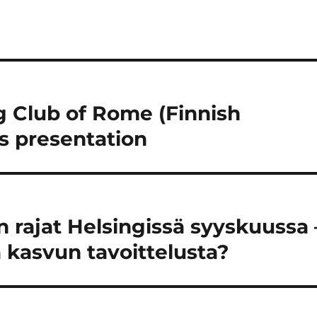
e
u
s
d
s
e
a
s
i
s
k
a
k
i
u
k
n
k
a
u
s
n
s
a
g Club of Rome (Finnish
a
s
)
s
a
s presentation
)
 rajat Helsingissä syyskuussa 
 kasvun tavoittelusta?