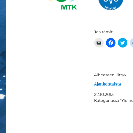
Jaa tämä:
C
J
J
l
a
a
i
a
a
c
F
T
k
a
w
t
c
i
o
e
t
e
b
t
m
o
e
Aiheeseen liittyy
a
o
r
i
k
i
Ajankohtaista
l
i
s
a
s
s
l
s
ä
22.10.2013
i
a
(
n
(
A
Kategoriassa "Ylein
k
A
v
t
v
a
o
a
u
a
u
t
f
t
u
r
u
u
i
u
u
e
u
u