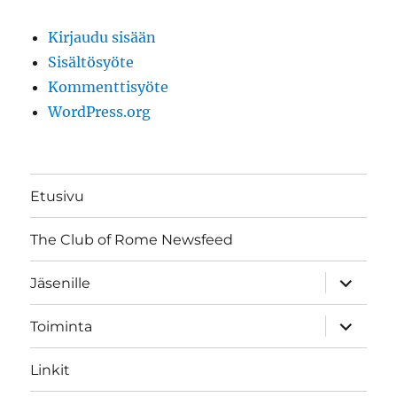
Kirjaudu sisään
Sisältösyöte
Kommenttisyöte
WordPress.org
Etusivu
The Club of Rome Newsfeed
näytä
Jäsenille
alavalik
näytä
Toiminta
alavalik
Linkit