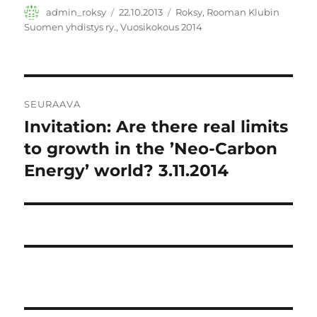
a
i
Kirjoittaja
Julkaistu
Avainsanat
admin_roksy
22.10.2013
Roksy
,
Rooman Klubin
k
Suomen yhdistys ry.
,
Vuosikokous 2014
k
u
n
a
s
s
a
Artikkelien
)
SEURAAVA
selaus
Invitation: Are there real limits
Seuraava
artikkeli:
to growth in the ’Neo-Carbon
Energy’ world? 3.11.2014