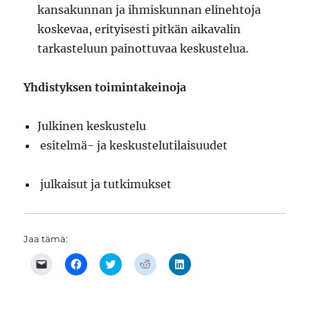
kansakunnan ja ihmiskunnan elinehtoja
koskevaa, erityisesti pitkän aikavalin
tarkasteluun painottuvaa keskustelua.
Yhdistyksen toimintakeinoja
Julkinen keskustelu
esitelmä- ja keskustelutilaisuudet
julkaisut ja tutkimukset
Jaa tämä:
C
J
J
J
J
l
a
a
a
a
i
a
a
a
a
c
F
T
R
L
k
a
w
e
i
t
c
i
d
n