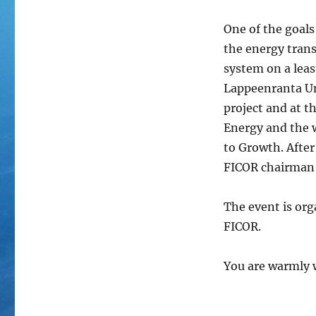
One of the goal
the energy tran
system on a leas
Lappeenranta Uni
project and at t
Energy and the w
to Growth. After
FICOR chairman 
The event is org
FICOR.
You are warmly