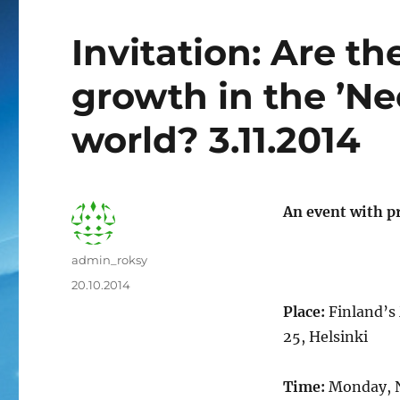
Invitation: Are the
growth in the ’N
world? 3.11.2014
An event with p
Kirjoittaja
admin_roksy
Julkaistu
20.10.2014
Place:
Finland’s
25, Helsinki
Time:
Monday, N