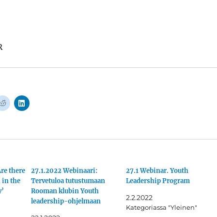
R
J
J
a
a
a
a
R
L
e
i
d
n
d
k
i
e
t
d
i
I
s
n
re there
s
:
27.1.2022 Webinaari:
27.1 Webinar. Youth
ä
s
 in the
Tervetuloa tutustumaan
Leadership Program
(
s
A
ä
y’
Rooman klubin Youth
v
(
2.2.2022
leadership-ohjelmaan
a
A
Kategoriassa "Yleinen"
u
v
t
a